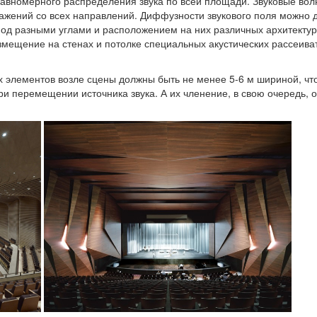
равномерного распределения звука по всей площади. Звуковые вол
ражений со всех направлений. Диффузности звукового поля можно 
од разными углами и расположением на них различных архитекту
змещение на стенах и потолке специальных акустических рассеива
элементов возле сцены должны быть не менее 5-6 м шириной, чт
и перемещении источника звука. А их членение, в свою очередь, 