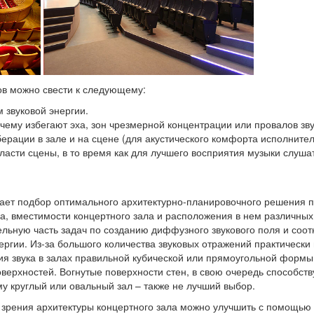
ов можно свести к следующему:
 звуковой энергии.
чему избегают эха, зон чрезмерной концентрации или провалов зву
рации в зале и на сцене (для акустического комфорта исполните
асти сцены, в то время как для лучшего восприятия музыки слуш
пает подбор оптимального архитектурно-планировочного решения
а, вместимости концертного зала и расположения в нем различных
ельную часть задач по созданию диффузного звукового поля и соо
ргии. Из-за большого количества звуковых отражений практически
ия звука в залах правильной кубической или прямоугольной форм
ерхностей. Вогнутые поверхности стен, в свою очередь способст
му круглый или овальный зал – также не лучший выбор.
ки зрения архитектуры концертного зала можно улучшить с помощью