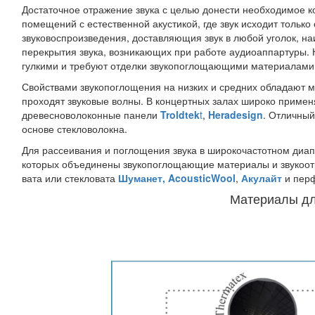
Достаточное отражение звука с целью донести необходимое ко
помещений с естественной акустикой, где звук исходит только
звуковоспроизведения, доставляющия звук в любой уголок, н
перекрытия звука, возникающих при работе аудиоаппартуры. 
гулкими и требуют отделки звукопоглощающими материалами
Свойствами звукопоглощения на низких и средних обладают ма
проходят звуковые волны. В концертных залах широко примен
древесноволоконные панели
Troldtek
t
,
Heradesign
. Отличный
основе стекловолокна.
Для рассеивания и поглощения звука в широкочастотном диап
которых объединены звукопоглощающие материалы и звукоо
вата или стекловата
Шуманет,
AcousticWool
,
Акулайт
и пер
Материалы для