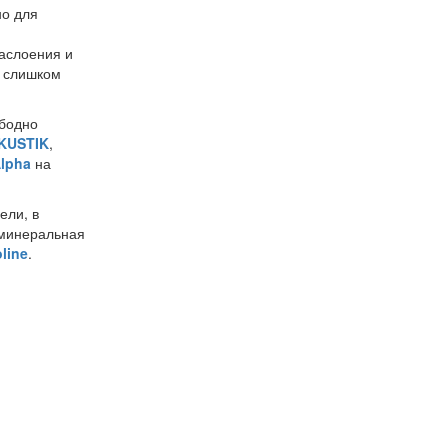
но для
наслоения и
я слишком
ободно
KUSTIK
,
lpha
на
ели, в
 минеральная
line
.