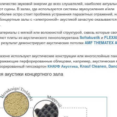
личество звуковой энергии до всех слушателей, наиболее актуаль
 от сцены. В залах, где используются системы звукоусиления и/или
аиболее остро стоит проблема устранения паразитных отражений, 
Концертные залы с «электронной» акустикой зачастую оказываютс
.
териалы с мягкой или волокнистой структурой, сквозь которые св
яют плиты из акустического пенополиуретана
Softakustik
и
FLEXA
 результат демонстрируют акустические потолки
AMF THEMATEX A
азоне используют акустические конструкции или многослойные пан
тражающие перфорированные облицовки, например, акустическая
форированный гипсокартон
КНАУФ Акустика
,
Knauf Cleaneo,
Dano
 акустики концертного зала