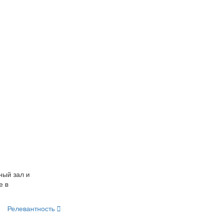
ный зал и
е в
Релевантность
