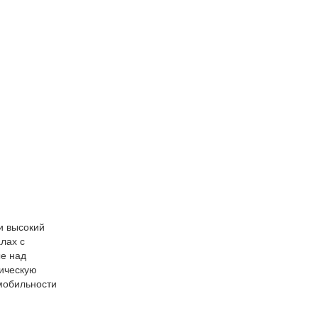
и высокий
лах с
е над
тическую
мобильности