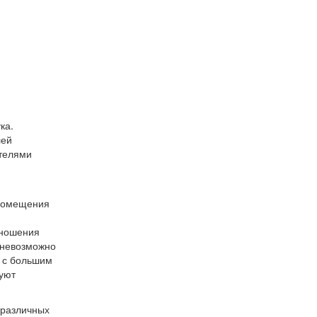
ка.
лей
ателями
 помещения
тношения
 невозможно
ы с большим
вуют
 различных