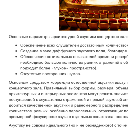
Основные параметры архитектурной акустики концертных зал
Обеспечение всех слушателей достаточным количеством
Создание в зале диффузного звукового поля, благодаря 
Обеспечение оптимальных показателей времени ревербе
необходимо большое количество ранних отражений в обл
подходит более «глухое» пространство).
Отсутствие посторонних шумов.
Основным средством коррекции естественной акустики высту
концертного зала. Правильный выбор формы, размера, объем
архитектурных и интерьерных элементов могут решить значит
поступающей к слушателям отраженной и прямой звуковой эне
добиться качественной акустики и равномерного распределен
количеством ровных, особенно параллельных, отражающих пов
чрезмерной фокусировке звука в отдельных зонах зала, поэто
Акустику не совсем идеального (но и не безнадежного) с точ