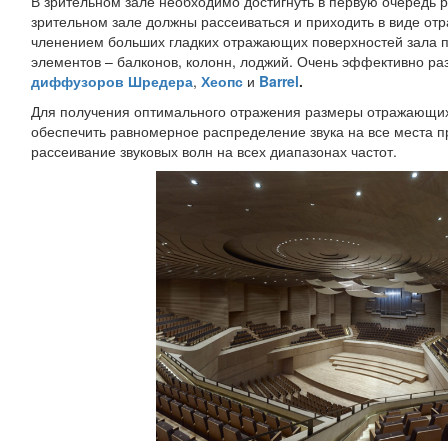
В зрительном зале необходимо достигнуть в первую очередь 
зрительном зале должны рассеиваться и приходить в виде от
членением больших гладких отражающих поверхностей зала п
элементов – балконов, колонн, лоджий. Очень эффективно ра
диффузоров Шредера
,
Хеопс
и
Barrel
.
Для получения оптимального отражения размеры отражающих 
обеспечить равномерное распределение звука на все места пр
рассеивание звуковых волн на всех диапазонах частот.