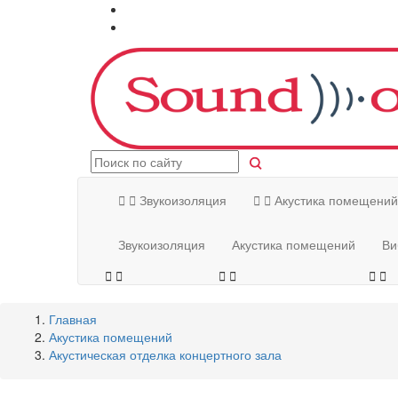
О компании
Услуги


Звукоизоляция


Акустика помещений
Звукоизоляция
Акустика помещений
Ви






Главная
Акустика помещений
Акустическая отделка концертного зала