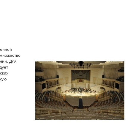
ленной
 множество
нии. Для
дует
ских
екую