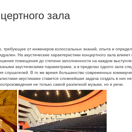
нцертного зала
во, требующее от инженеров колоссальных знаний, опыта и опреде
видуален. На акустические характеристики концертного зала влияет
решения помещения до степени заполненности на каждом выступле
зными акустическими параметрами, а в пределах одного зала сле
ния слушателей. В то же время большинство современных коммерче
алистами-акустиками ставится сложнейшая задача создать в них н
оспроизведения не только самой различной музыки, но и речи.