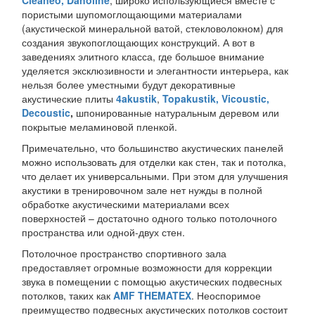
пористыми шупомоглощающими материалами
(акустической минеральной ватой, стекловолокном) для
создания звукопоглощающих конструкций. А вот в
заведениях элитного класса, где большое внимание
уделяется эксклюзивности и элегантности интерьера, как
нельзя более уместными будут декоративные
акустические плиты
4akustik
,
Topakustik,
Vicoustic,
Decoustic
,
шпонированные натуральным деревом или
покрытые меламиновой пленкой.
Примечательно, что большинство акустических панелей
можно использовать для отделки как стен, так и потолка,
что делает их универсальными. При этом для улучшения
акустики в тренировочном зале нет нужды в полной
обработке акустическими материалами всех
поверхностей – достаточно одного только потолочного
пространства или одной-двух стен.
Потолочное пространство спортивного зала
предоставляет огромные возможности для коррекции
звука в помещении с помощью акустических подвесных
потолков, таких как
AMF THEMATEX
. Неоспоримое
преимущество подвесных акустических потолков состоит