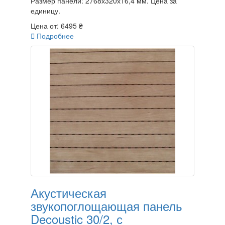
Размер панели: 2768х320х16,4 мм. Цена за
единицу.
Цена от:
6495 ₴

Подробнее
Акустическая
звукопоглощающая панель
Decoustic 30/2, с