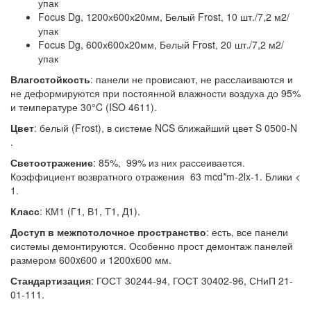
упак
Focus Dg, 1200х600х20мм, Белый Frost, 10 шт./7,2 м2/
упак
Focus Dg, 600х600х20мм, Белый Frost, 20 шт./7,2 м2/
упак
Влагостойкость
: панели не провисают, не расслаиваются и
не деформируются при постоянной влажности воздуха до 95%
и температуре 30°C (ISO 4611).
Цвет
: белый (Frost), в системе NCS ближайший цвет S 0500-N
.
Светоотражение
: 85%, 99% из них рассеивается.
Коэффициент возвратного отражения 63 mcd*m-2lx-1. Блики <
1.
Класс
: КМ1 (Г1, В1, Т1, Д1).
Доступ в межпотолочное пространство
: есть, все панели
системы демонтируются. Особенно прост демонтаж панелей
размером 600x600 и 1200x600 мм.
Стандартизация
: ГОСТ 30244-94, ГОСТ 30402-96, СНиП 21-
01-111.